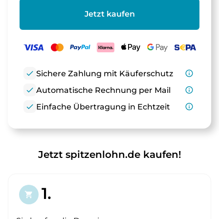
Jetzt kaufen
check
Sichere Zahlung mit Käuferschutz
info_outline
check
Automatische Rechnung per Mail
info_outline
check
Einfache Übertragung in Echtzeit
info_outline
Jetzt spitzenlohn.de kaufen!
1.
shopping_cart