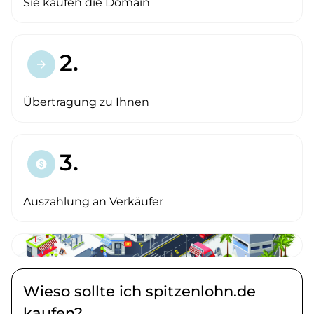
Sie kaufen die Domain
2.
arrow_forward
Übertragung zu Ihnen
3.
paid
Auszahlung an Verkäufer
Wieso sollte ich spitzenlohn.de
kaufen?